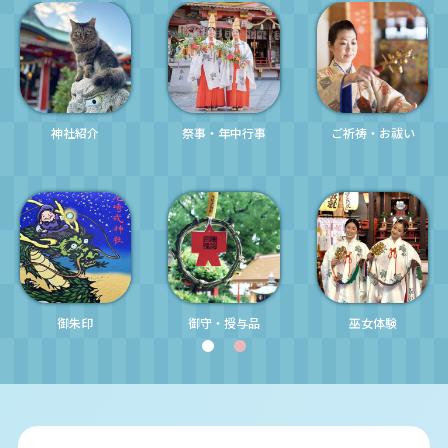
神社紹介
祭事・年中行事
ご祈祷・
お祓い
御朱印
御守・授与品
巫女体験